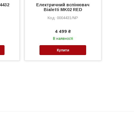
04432
Електричний вспінювач
Bialetti MK02 RED
0004431/NP
4 499 ₴
В наявності
Купити