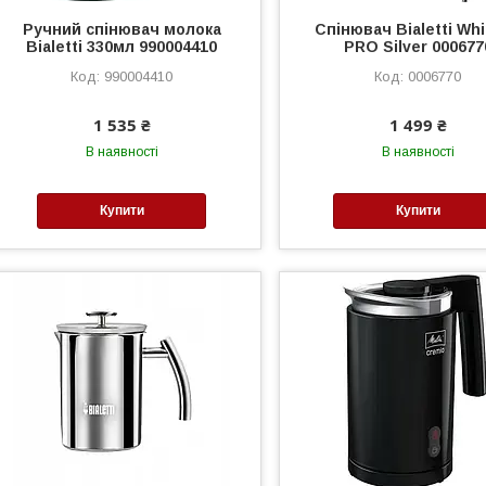
Ручний спінювач молока
Спінювач Bialetti Wh
Bialetti 330мл 990004410
PRO Silver 000677
990004410
0006770
1 535 ₴
1 499 ₴
В наявності
В наявності
Купити
Купити