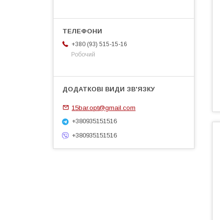
+380 (93) 515-15-16
Робочий
15bar.opt@gmail.com
+380935151516
+380935151516