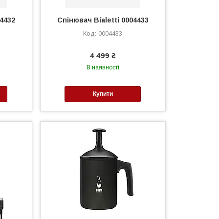
04432
Спінювач Bialetti 0004433
0004433
4 499 ₴
В наявності
Купити