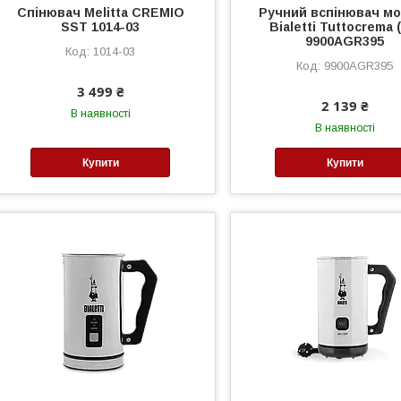
Спінювач Melitta CREMIO
Ручний вспінювач мо
SST 1014-03
Bialetti Tuttocrema 
9900AGR395
1014-03
9900AGR395
3 499 ₴
2 139 ₴
В наявності
В наявності
Купити
Купити