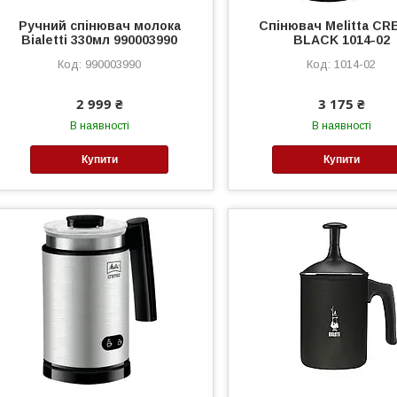
Ручний спінювач молока
Спінювач Melitta CR
Bialetti 330мл 990003990
BLACK 1014-02
990003990
1014-02
2 999 ₴
3 175 ₴
В наявності
В наявності
Купити
Купити