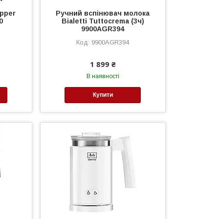
ipper
Ручний вспінювач молока
0
Bialetti Tuttocrema (3ч)
9900AGR394
9900AGR394
1 899 ₴
В наявності
Купити