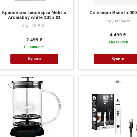
Крапельна кавоварка Melitta
Спінювач Bialetti 00
Aromaboy white 1015-01
0004432
1015-01
4 499 ₴
2 499 ₴
В наявності
В наявності
Купити
Купити