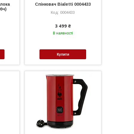
лока
Спінювач Bialetti 0004433
(6ч)
0004433
3 499 ₴
В наявності
Купити