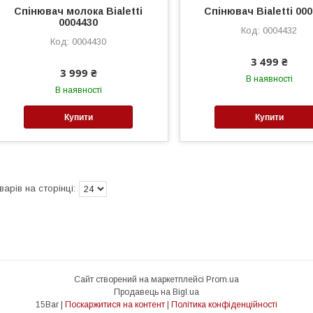
Спінювач молока Bialetti
Спінювач Bialetti 00
0004430
0004432
0004430
3 499 ₴
3 999 ₴
В наявності
В наявності
Купити
Купити
Сайт створений на маркетплейсі
Prom.ua
Продавець на Bigl.ua
15Bar |
Поскаржитися на контент
|
Політика конфіденційності