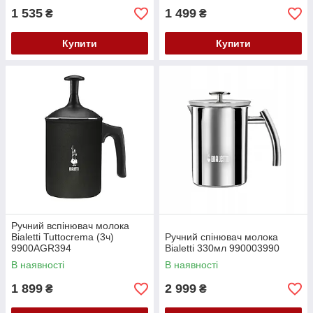
1 535
1 499
₴
₴
Купити
Купити
Ручний вспінювач молока
Bialetti Tuttocrema (3ч)
Ручний спінювач молока
9900AGR394
Bialetti 330мл 990003990
В наявності
В наявності
1 899
2 999
₴
₴