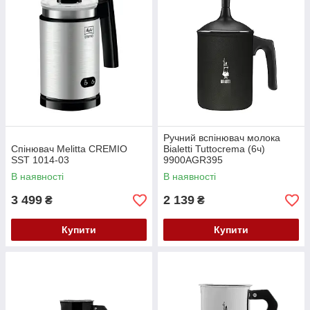
Ручний вспінювач молока
Спінювач Melitta CREMIO
Bialetti Tuttocrema (6ч)
SST 1014-03
9900AGR395
В наявності
В наявності
3 499
2 139
₴
₴
Купити
Купити