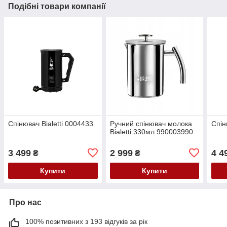
Подібні товари компанії
Спінювач Bialetti 0004433
Ручний спінювач молока
Спін
Bialetti 330мл 990003990
3 499
2 999
4 4
₴
₴
Купити
Купити
Про нас
100% позитивних з 193 відгуків за рік