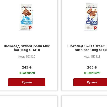
Шоколад SwissDream Milk
Шоколад SwissDream M
bar 100g SD310
nuts bar 100g SD3
SD310
SD311
245 ₴
265 ₴
В наявності
В наявності
Купити
Купити