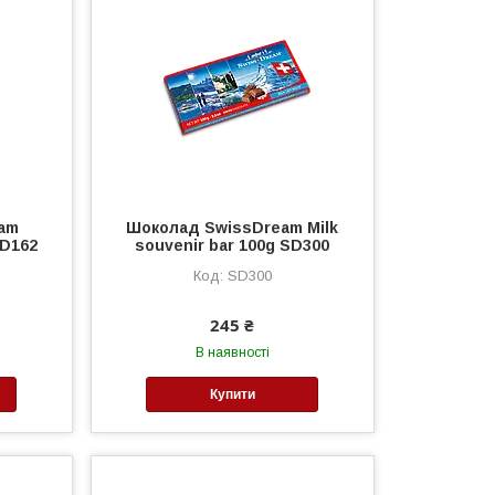
am
Шоколад SwissDream Milk
SD162
souvenir bar 100g SD300
SD300
245 ₴
В наявності
Купити