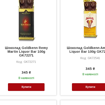
Шоколад Goldkenn Remy
Шоколад Goldkenn Am
Martin Liquor Bar 100g
Liquor Bar 100g GK7
GK72271
GK72541
GK72271
345 ₴
345 ₴
В наявності
В наявності
Купити
Купити