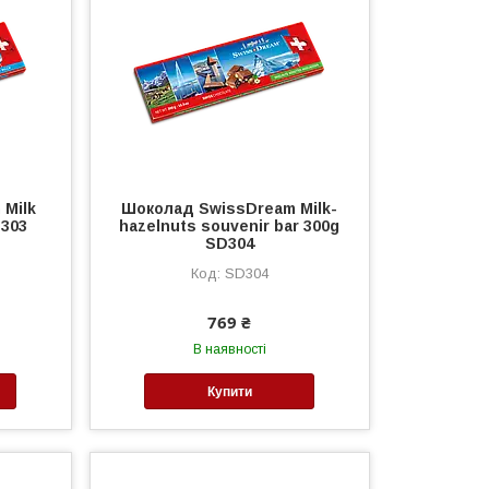
Milk
Шоколад SwissDream Milk-
D303
hazelnuts souvenir bar 300g
SD304
SD304
769 ₴
В наявності
Купити