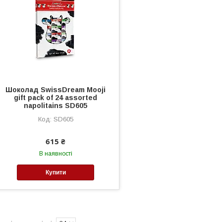
Шоколад SwissDream Mooji
gift pack of 24 assorted
napolitains SD605
SD605
615 ₴
В наявності
Купити