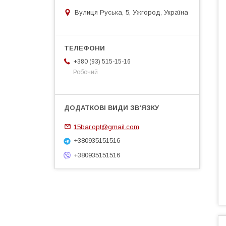
Вулиця Руська, 5, Ужгород, Україна
+380 (93) 515-15-16
Робочий
15bar.opt@gmail.com
+380935151516
+380935151516