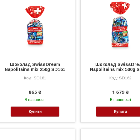
Шоколад SwissDream
Шоколад SwissDre
Napolitains mix 250g SD161
Napolitains mix 500g 
SD161
SD162
865 ₴
1 679 ₴
В наявності
В наявності
Купити
Купити