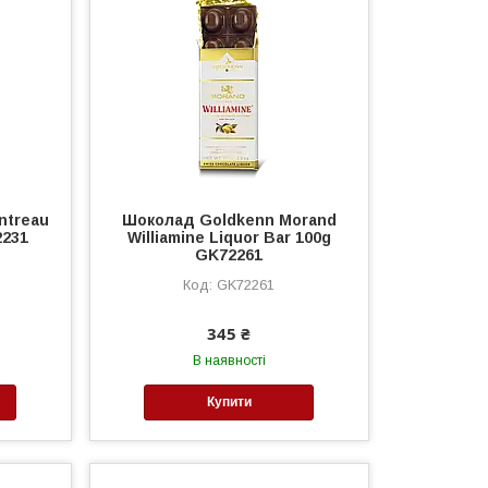
ntreau
Шоколад Goldkenn Morand
2231
Williamine Liquor Bar 100g
GK72261
GK72261
345 ₴
В наявності
Купити