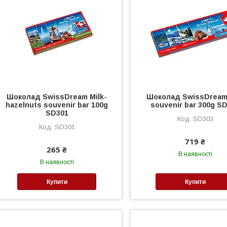
Шоколад SwissDream Milk-
Шоколад SwissDream 
hazelnuts souvenir bar 100g
souvenir bar 300g S
SD301
SD303
SD301
719 ₴
265 ₴
В наявності
В наявності
Купити
Купити