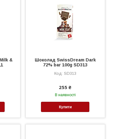
ilk &
Шоколад SwissDream Dark
11
72% bar 100g SD313
SD313
255 ₴
В наявності
Купити