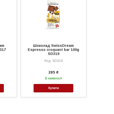
am
Шоколад SwissDream
317
Espresso croquant bar 100g
SD319
SD319
285 ₴
В наявності
Купити