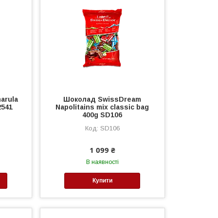
arula
Шоколад SwissDream
2541
Napolitains mix classic bag
400g SD106
SD106
1 099 ₴
В наявності
Купити