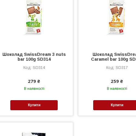
Шоколад SwissDream 3 nuts
Шоколад SwissDre
bar 100g SD314
Caramel bar 100g SD
SD314
SD317
279 ₴
259 ₴
В наявності
В наявності
Купити
Купити