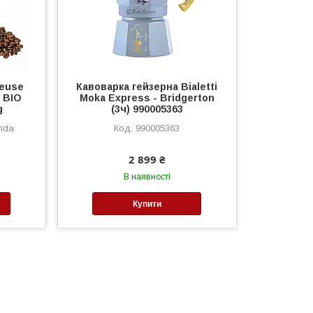
meuse
Кавоварка гейзерна Bialetti
 BIO
Moka Express - Bridgerton
g
(3ч) 990005363
nda
990005363
2 899 ₴
В наявності
Купити