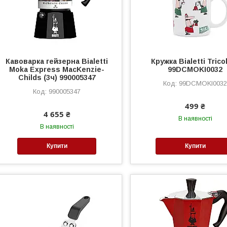
Кавоварка гейзерна Bialetti
Кружка Bialetti Trico
Moka Express MacKenzie-
99DCMOKI0032
Childs (3ч) 990005347
99DCMOKI003
990005347
499 ₴
4 655 ₴
В наявності
В наявності
Купити
Купити