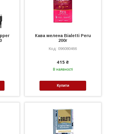
ipper
Кава мелена Bialetti Peru
0
200г
096080466
415 ₴
В наявності
Купити