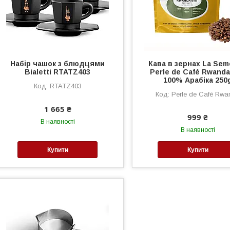
Набір чашок з блюдцями
Кава в зернах La Se
Bialetti RTATZ403
Perle de Café Rwanda
100% Арабіка 250
RTATZ403
Perle de Café Rwa
1 665 ₴
999 ₴
В наявності
В наявності
Купити
Купити