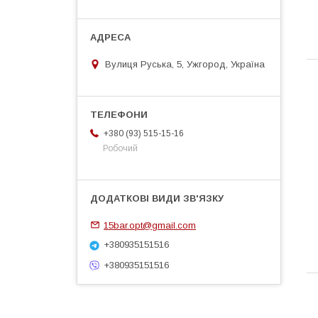
Вулиця Руська, 5, Ужгород, Україна
+380 (93) 515-15-16
Робочий
15bar.opt@gmail.com
+380935151516
+380935151516