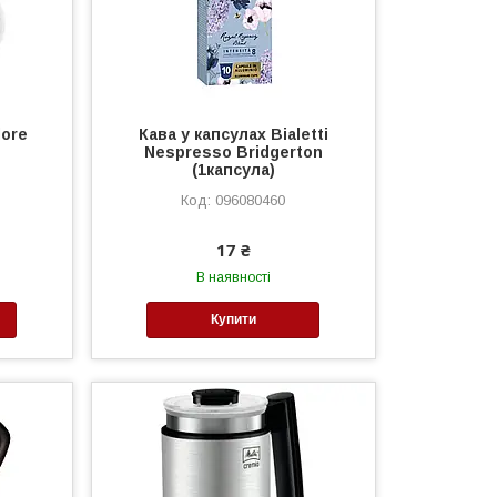
lore
Кава у капсулах Bialetti
Nespresso Bridgerton
(1капсула)
2
096080460
17 ₴
В наявності
Купити