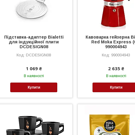
Підставка-адаптер Bialetti
Кавоварка гейзерна Bi
для індукційної плити
Red Moka Express (
DCDESIGN08
990004943
DCDESIGN08
990004943
1 069 ₴
2 635 ₴
В наявності
В наявності
Купити
Купити