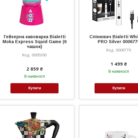
Гейзерна кавоварка Bialetti
Спінювач Bialetti Wh
Moka Express Squid Game (6
PRO Silver 000677
чашок)
0006770
0005393
1 499 ₴
2 859 ₴
В наявності
В наявності
Купити
Купити