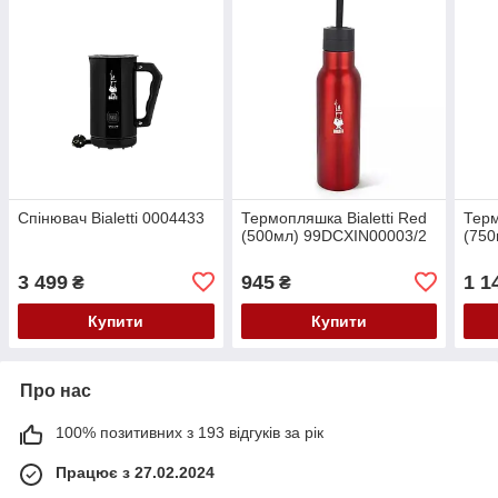
Спінювач Bialetti 0004433
Термопляшка Bialetti Red
Терм
(500мл) 99DCXIN00003/2
(750
3 499
945
1 1
₴
₴
Купити
Купити
Про нас
100% позитивних з 193 відгуків за рік
Працює з 27.02.2024