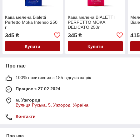
Кава мелена Bialetti
Кава мелена BIALETTI
Меле
Perfetto Moka Intenso 250
PERFETTO MOKA
Biale
г
DELICATO 250г
345
345
415
₴
₴
Купити
Купити
Про нас
100% позитивних з 185 відгуків за рік
Працює з 27.02.2024
м. Ужгород
Вулиця Руська, 5, Ужгород, Україна
Контакти
Про нас