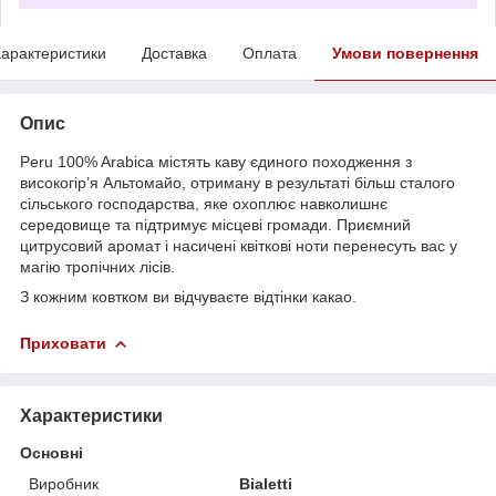
арактеристики
Доставка
Оплата
Умови повернення
Опис
Peru 100% Arabica містять каву єдиного походження з
високогір’я Альтомайо, отриману в результаті більш сталого
сільського господарства, яке охоплює навколишнє
середовище та підтримує місцеві громади. Приємний
цитрусовий аромат і насичені квіткові ноти перенесуть вас у
магію тропічних лісів.
З кожним ковтком ви відчуваєте відтінки какао.
Приховати
Характеристики
Основні
Виробник
Bialetti