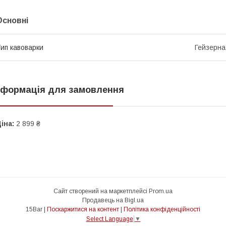
Основні
ип кавоварки
Гейзерна
нформація для замовлення
іна:
2 899 ₴
Сайт створений на маркетплейсі
Prom.ua
Продавець на Bigl.ua
15Bar |
Поскаржитися на контент
|
Політика конфіденційності
Select Language
▼