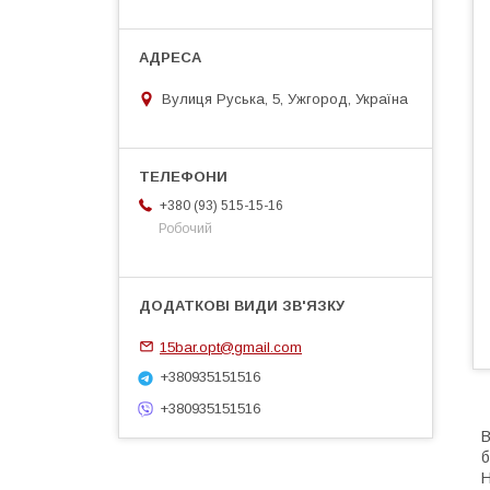
Вулиця Руська, 5, Ужгород, Україна
+380 (93) 515-15-16
Робочий
15bar.opt@gmail.com
+380935151516
+380935151516
B
б
Н