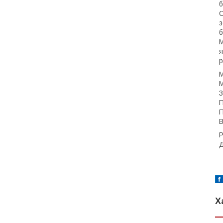
б
С
з
б
М
я
р
М
М
З
П
П
B
Р
Д
Х