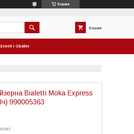
Кошик
Кошик
ЕННЯ І ОБМІН
йзерна Bialetti Moka Express
(3ч) 990005363
05363