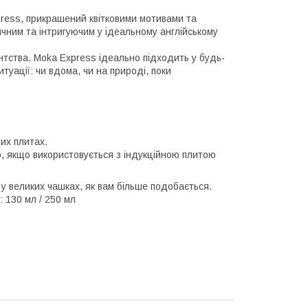
xpress, прикрашений квітковими мотивами та
ним та інтригуючим у ідеальному англійському
нтства. Moka Express ідеально підходить у будь-
итуації: чи вдома, чи на природі, поки
их плитах.
о, якщо використовується з індукційною плитою
 у великих чашках, як вам більше подобається.
: 130 мл / 250 мл