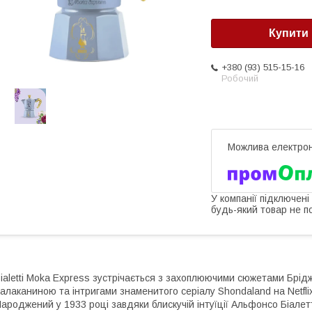
Купити
+380 (93) 515-15-16
Робочий
У компанії підключені
будь-який товар не п
ialetti Moka Express зустрічається з захоплюючими сюжетами Брідж
алаканиною та інтригами знаменитого серіалу Shondaland на Netfli
ароджений у 1933 році завдяки блискучій інтуїції Альфонсо Біале