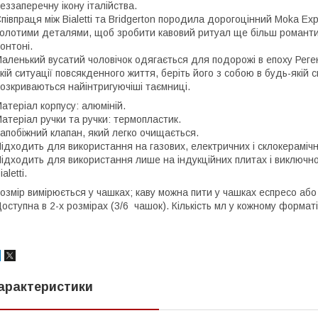
еззаперечну ікону італійства.
півпраця між Bialetti та Bridgerton породила дорогоцінний Moka E
олотими деталями, щоб зробити кавовий ритуал ще більш романтич
онтоні.
аленький вусатий чоловічок одягається для подорожі в епоху Реге
кій ситуації повсякденного життя, беріть його з собою в будь-якій с
озкриваються найінтригуючіші таємниці.
атеріал корпусу: алюміній.
атеріал ручки та ручки: термопластик.
апобіжний клапан, який легко очищається.
ідходить для використання на газових, електричних і склокерамічн
ідходить для використання лише на індукційних плитах і виключн
ialetti.
озмір вимірюється у чашках; каву можна пити у чашках еспресо або
оступна в 2-х розмірах (3/6 чашок). Кількість мл у кожному форматі
арактеристики