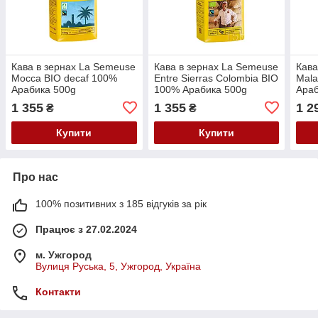
Кава в зернах La Semeuse
Кава в зернах La Semeuse
Кава
Mocca BIO decaf 100%
Entre Sierras Colombia BIO
Mala
Арабика 500g
100% Арабика 500g
Араб
1 355
1 355
1 2
₴
₴
Купити
Купити
Про нас
100% позитивних з 185 відгуків за рік
Працює з 27.02.2024
м. Ужгород
Вулиця Руська, 5, Ужгород, Україна
Контакти