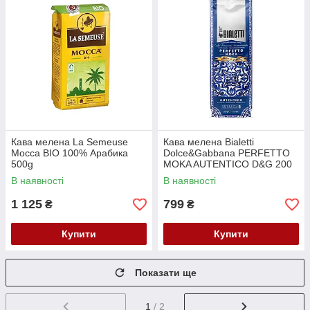
Кава мелена La Semeuse
Кава мелена Bialetti
Mocca BIO 100% Арабика
Dolce&Gabbana PERFETTO
500g
MOKA AUTENTICO D&G 200
GR 096080454
В наявності
В наявності
1 125
799
₴
₴
Купити
Купити
Показати ще
1
/ 2