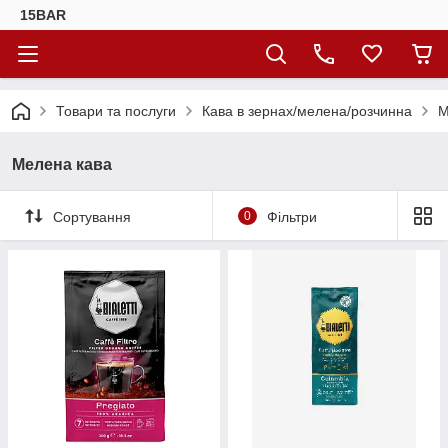
15BAR
Товари та послуги
Кава в зернах/мелена/розчинна
М
Мелена кава
Сортування
0
Фільтри