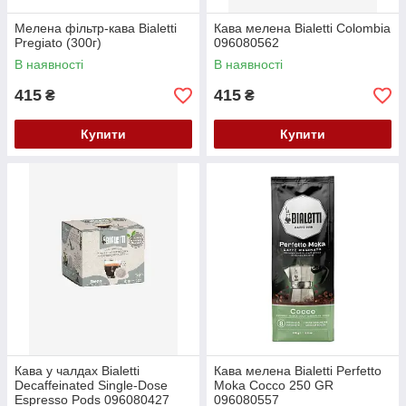
Мелена фільтр-кава Bialetti
Кава мелена Bialetti Colombia
Pregiato (300г)
096080562
В наявності
В наявності
415
415
₴
₴
Купити
Купити
Кава у чалдах Bialetti
Кава мелена Bialetti Perfetto
Decaffeinated Single-Dose
Moka Cocco 250 GR
Espresso Pods 096080427
096080557