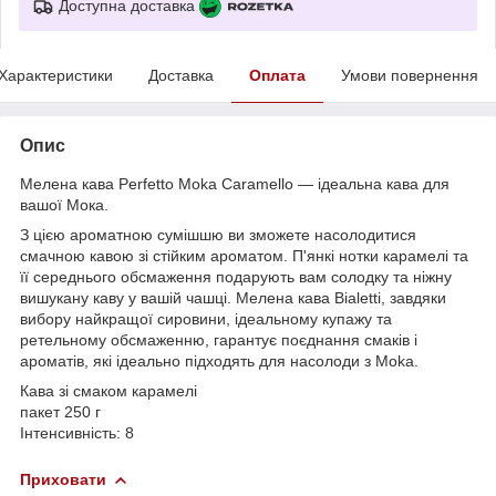
Доступна доставка
Характеристики
Доставка
Оплата
Умови повернення
Опис
Мелена кава Perfetto Moka Caramello — ідеальна кава для
вашої Мока.
З цією ароматною сумішшю ви зможете насолодитися
смачною кавою зі стійким ароматом. П'янкі нотки карамелі та
її середнього обсмаження подарують вам солодку та ніжну
вишукану каву у вашій чашці. Мелена кава Bialetti, завдяки
вибору найкращої сировини, ідеальному купажу та
ретельному обсмаженню, гарантує поєднання смаків і
ароматів, які ідеально підходять для насолоди з Moka.
Кава зі смаком карамелі
пакет 250 г
Інтенсивність: 8
Приховати