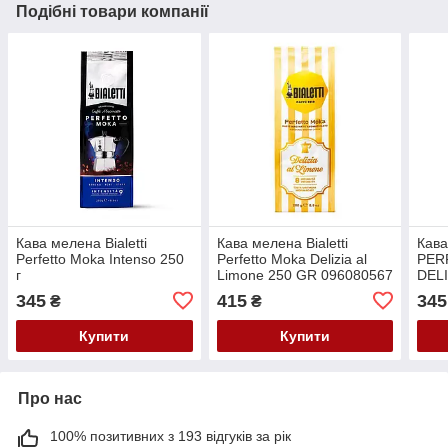
Подібні товари компанії
Кава мелена Bialetti
Кава мелена Bialetti
Кава
Perfetto Moka Intenso 250
Perfetto Moka Delizia al
PER
г
Limone 250 GR 096080567
DEL
345
415
345
₴
₴
Купити
Купити
Про нас
100% позитивних з 193 відгуків за рік