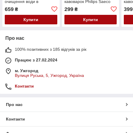
очищення води в
кавоварок Philips Saeco
каво
кавомашинах (CA6903/10)
250 ml. (CA6700/10)
CA6
659
299
399
₴
₴
Купити
Купити
Про нас
100% позитивних з 185 відгуків за рік
Працює з 27.02.2024
м. Ужгород
Вулиця Руська, 5, Ужгород, Україна
Контакти
Про нас
Контакти