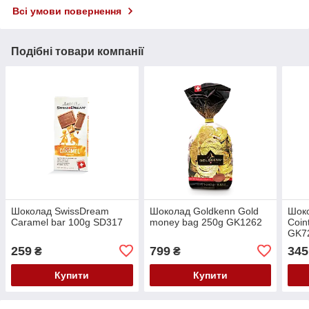
Всі умови повернення
Подібні товари компанії
Шоколад SwissDream
Шоколад Goldkenn Gold
Шок
Caramel bar 100g SD317
money bag 250g GK1262
Coin
GK7
259
799
345
₴
₴
Купити
Купити