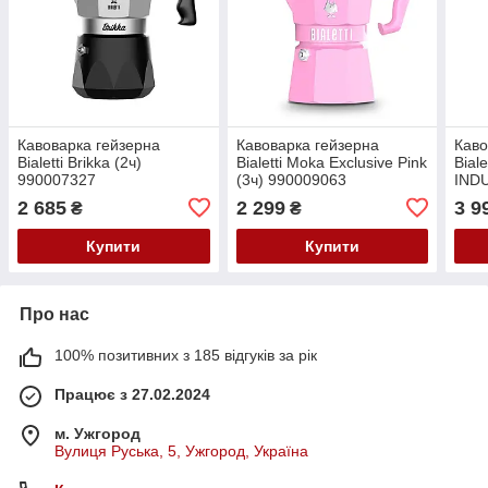
Кавоварка гейзерна
Кавоварка гейзерна
Каво
Bialetti Brikka (2ч)
Bialetti Moka Exclusive Pink
Bial
990007327
(3ч) 990009063
INDU
990
2 685
2 299
3 9
₴
₴
Купити
Купити
Про нас
100% позитивних з 185 відгуків за рік
Працює з 27.02.2024
м. Ужгород
Вулиця Руська, 5, Ужгород, Україна