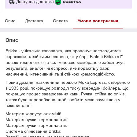
Доступна доставка
Опис
Доставка
Оплата
Умови повернення
Опис
Brikka - унікальна кавоварка, яка пропонує насолодитися
справжнім італійським еспресо, як у барі. Bialetti Brikka з її
новою технологією та силіконовою мембраною забезпечує
результати, аналогічні еспресо, яке подають у барі:
насичений, інтенсивний та зі стійкою кремоподібністю.
Новий дизайн, натхненний першою Moka Express, створеною
в 1933 році, покращує розподіл тиску всередині бойлера, що
покращує процес заварювання кави. Ручка, стійка до опіків,
також була перероблена, щоб зробити мока зручнішою у
використанні.
Матеріал корпусу: алюміній
Матеріал ручки: термопластик
Матеріал ручки: термопластик
Система спінювання Brikka
Запобіжний клапан, що легко очищується.