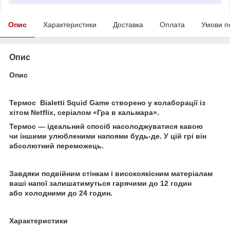
Опис
Характеристики
Доставка
Оплата
Умови п
Опис
Опис
Термос Bialetti Squid Game створено у колаборації із
хітом Netflix, серіалом «Гра в кальмара».
Термос — ідеальний спосіб насолоджуватися кавою
чи іншими улюбленими напоями будь-де. У цій грі він
абсолютний переможець.
Завдяки подвійним стінкам і високоякісним матеріалам
ваші напої залишатимуться гарячими до 12 годин
або холодними до 24 годин.
Характеристики