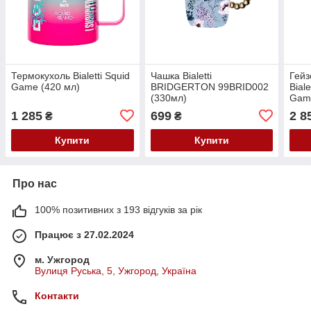
Термокухоль Bialetti Squid
Чашка Bialetti
Гейз
Game (420 мл)
BRIDGERTON 99BRID002
Bial
(330мл)
Game
1 285
699
2 8
₴
₴
Купити
Купити
Про нас
100% позитивних з 193 відгуків за рік
Працює з 27.02.2024
м. Ужгород
Вулиця Руська, 5, Ужгород, Україна
Контакти