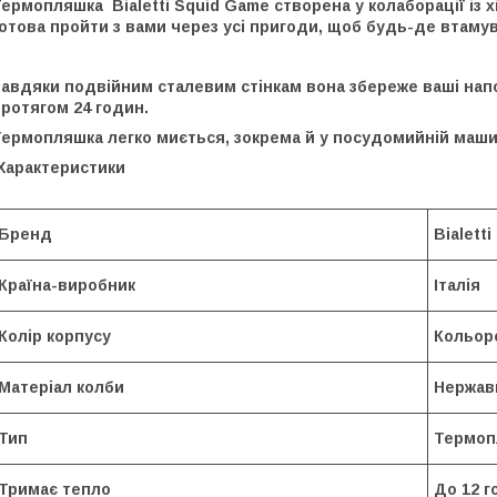
ермопляшка Bialetti Squid Game створена у колаборації із хі
отова пройти з вами через усі пригоди, щоб будь-де втамув
Завдяки подвійним сталевим стінкам вона збереже ваші нап
ротягом 24 годин.
Термопляшка легко миється, зокрема й у посудомийній маши
Характеристики
Бренд
Bialetti
Країна-виробник
Італія
Колір корпусу
Кольор
Матеріал колби
Нержавк
Тип
Термоп
Тримає тепло
До 12 г