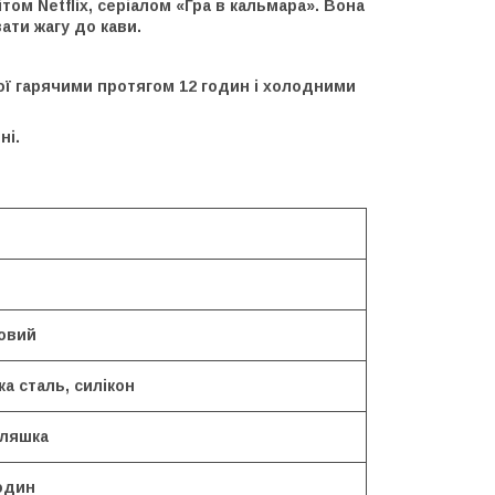
том Netflix, серіалом «Гра в кальмара». Вона
ати жагу до кави.
ої гарячими протягом 12 годин і холодними
ні.
овий
а сталь, силікон
ляшка
один