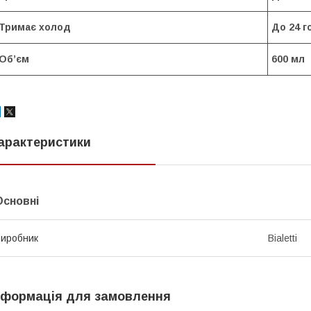
Тримає холод
До 24 г
Обʼєм
600 мл
арактеристики
Основні
иробник
Bialetti
нформація для замовлення