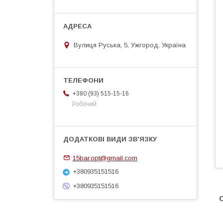
Вулиця Руська, 5, Ужгород, Україна
+380 (93) 515-15-16
Робочий
15bar.opt@gmail.com
+380935151516
+380935151516