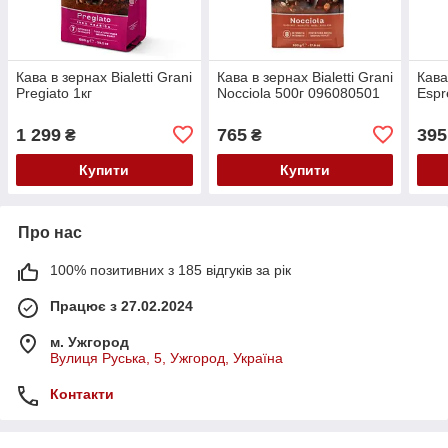
Кава в зернах Bialetti Grani
Кава в зернах Bialetti Grani
Кава
Pregiato 1кг
Nocciola 500г 096080501
Espr
1 299
765
395
₴
₴
Купити
Купити
Про нас
100% позитивних з 185 відгуків за рік
Працює з 27.02.2024
м. Ужгород
Вулиця Руська, 5, Ужгород, Україна
Контакти