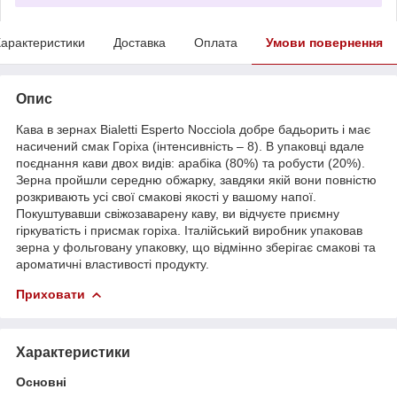
арактеристики
Доставка
Оплата
Умови повернення
Опис
Кава в зернах Bialetti Esperto Nocciola добре бадьорить і має
насичений смак Горіха (інтенсивність – 8). В упаковці вдале
поєднання кави двох видів: арабіка (80%) та робусти (20%).
Зерна пройшли середню обжарку, завдяки якій вони повністю
розкривають усі свої смакові якості у вашому напої.
Покуштувавши свіжозаварену каву, ви відчуєте приємну
гіркуватість і присмак горіха. Італійський виробник упаковав
зерна у фольговану упаковку, що відмінно зберігає смакові та
ароматичні властивості продукту.
Приховати
Характеристики
Основні