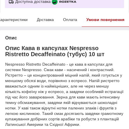
Доступна доставка
арактеристики
Доставка
Оплата
Умови повернення
Опис
Опис Кава в капсулах Nespresso
Ristretto Decaffeinato (тубус) 10 шт
Nespresso Ristretto Decaffeinato - це кава в капсулах для
системи Nespresso. Смак кави - насичений і контрастний.
Рістретто – це концентрований міцний напій, який готується у
меншому обсязі води, порівняно з еспресо. Напій ристретто
вважається одним із найміцніших, але не через меншу
кількість кофеїну ніж у еспресо, а завдяки особливій естрагації
під час його заварювання. Зерна для кави мають інтенсивну
темну обсмажування, завдяки якій відчуваються шоколадні
нотки. У каві також відчутні нотки палених злаків і фруктів з
легкою кислинкою. Такий смак досягають завдяки грамотному
купажування добірних сортів арабіки та робусти з плантацій
Латинської Америки та Східної Африки.