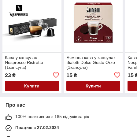
Кава у капсулах
Ячмінна кава у капсулах
Кава
Nespresso Ristretto
Bialetti Dolce Gusto Orzo
Nesp
(1капсула)
(1капсула)
Vanil
23
15
15
₴
₴
Купити
Купити
Про нас
100% позитивних з 185 відгуків за рік
Працює з 27.02.2024