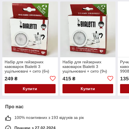
Набір для гейзерних
Набір для гейзерних
Ручк
кавоварок Bialetti 3
кавоварок Bialetti 3
кавов
ущільнювачі + сито (6ч)
ущільнювачі + сито (9ч)
990
990800034/NP
990800035/NP
249
415
135
₴
₴
Купити
Купити
Про нас
100% позитивних з 193 відгуків за рік
Працює з 27.02.2024