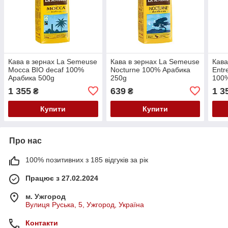
Кава в зернах La Semeuse
Кава в зернах La Semeuse
Кава
Mocca BIO decaf 100%
Nocturne 100% Арабика
Entr
Арабика 500g
250g
100
1 355
639
1 3
₴
₴
Купити
Купити
Про нас
100% позитивних з 185 відгуків за рік
Працює з 27.02.2024
м. Ужгород
Вулиця Руська, 5, Ужгород, Україна
Контакти