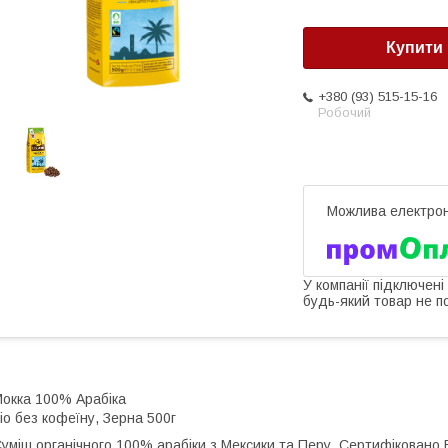
Купити
+380 (93) 515-15-16
Робочий
У компанії підключені
будь-який товар не п
окка 100% Арабіка
іо без кофеїну, Зерна 500г
уміш органічного 100% арабіки з Мексики та Перу. Сертифіковано Bio