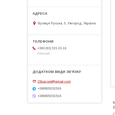
Вулиця Руська, 5, Ужгород, Україна
+380 (93) 515-15-16
Робочий
15bar.opt@gmail.com
+380935151516
+380935151516
М
б
С