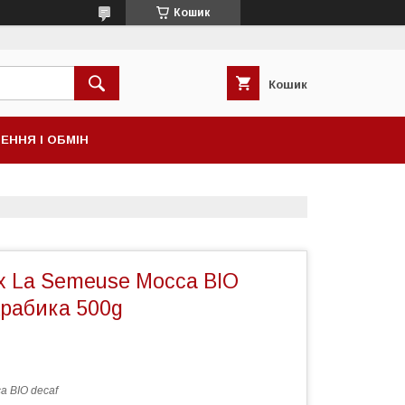
Кошик
Кошик
ЕННЯ І ОБМІН
х La Semeuse Mocca BIO
Арабика 500g
a BIO decaf