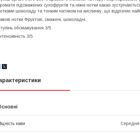
ромати підсмажених сухофруктів та ніжні нотки какао зустрічаються 
отками шоколаду та тонким натяком на кислинку, що відрізняє най
авові нотки Фруктові, смажені, шоколадні
тупінь обсмажування 3/5
нтенсивність 3/5
арактеристики
Основні
іцність кави
Середня