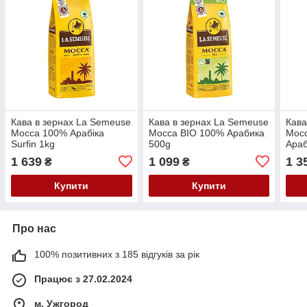
Кава в зернах La Semeuse
Кава в зернах La Semeuse
Кава
Mocca 100% Арабіка
Mocca BIO 100% Арабика
Mocc
Surfin 1kg
500g
Араб
1 639
1 099
1 3
₴
₴
Купити
Купити
Про нас
100% позитивних з 185 відгуків за рік
Працює з 27.02.2024
м. Ужгород