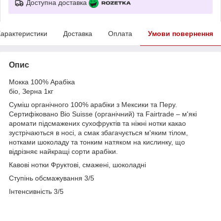
Доступна доставка
арактеристики
Доставка
Оплата
Умови повернення
Опис
Мокка 100% Арабіка
біо, Зерна 1кг
Суміш органічного 100% арабіки з Мексики та Перу.
Сертифіковано Bio Suisse (органічний) та Fairtrade – м'які
аромати підсмажених сухофруктів та ніжні нотки какао
зустрічаються в носі, а смак збагачується м'яким тілом,
нотками шоколаду та тонким натяком на кислинку, що
відрізняє найкращі сорти арабіки.
Кавові нотки Фруктові, смажені, шоколадні
Ступінь обсмажування 3/5
Інтенсивність 3/5