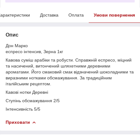
арактеристики
Доставка
Оплата
Умови повернення
Опис
Дон Марко
еспресо інтенсив, Зерна 1кг
Кавова суміш арабіки та робусти. Справжній еспресо, міцний
та насичений, витончений шляхетними деревними
ароматами. Його смаковий смак відзначений шоколадними та
виразними нотками обсмажування. За традиційним
італійським рецептом.
Кавові нотки Деревні
Ступінь обсмажування 2/5
Інтенсивність 5/5
Приховати