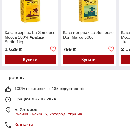
Кава в зернах La Semeuse
Кава в зернах La Semeuse
Кава
Mocca 100% Арабіка
Don Marco 500g
Mocc
Surfin 1kg
1kg
1 639
799
2 1
₴
₴
Купити
Купити
Про нас
100% позитивних з 185 відгуків за рік
Працює з 27.02.2024
м. Ужгород
Вулиця Руська, 5, Ужгород, Україна
Контакти