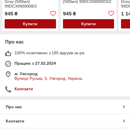
Grey (500мл)
(500мл) 99DCXIN00003/2
Grey
99DCXIN00008/2
99D
945
945
1 1
₴
₴
Купити
Купити
Про нас
100% позитивних з 185 відгуків за рік
Працює з 27.02.2024
м. Ужгород
Вулиця Руська, 5, Ужгород, Україна
Контакти
Про нас
Контакти