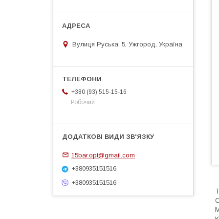
Вулиця Руська, 5, Ужгород, Україна
+380 (93) 515-15-16
Робочий
15bar.opt@gmail.com
+380935151516
+380935151516
Т
О
М