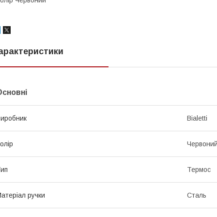
олір Червоний
арактеристики
Основні
иробник
Bialetti
олір
Червони
ип
Термос
атеріал ручки
Сталь