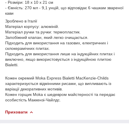
- Розміри: 18 х 10 х 21 см
- Ємність: 270 мл - 9,1 унцій, що відповідає 6 чашкам звареної
кави
Зроблено в Італії
Матеріал корпусу: алюміній.
Матеріал ручки та ручки: термопластик.
Запобіжний клапан, який легко очищається.
Підходить для використання на газових, електричних і
склокерамічних плитах.
Підходить для використання лише на індукційних плитах і
виключно, якщо використовується з індукційною плитою
Bialetti.
Кожен окремий Moka Express Bialetti MacKenzie-Childs
характеризується відмінними рисами, що випливають із
варіації декоративних мотивів.
Кожен горщик Moka є шедевром майстерності та передає
особистість Маккензі-Чайлдс.
Приховати