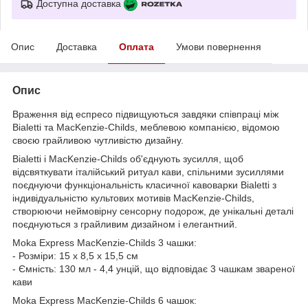
Доступна доставка
Опис
Доставка
Оплата
Умови повернення
Опис
Враження від еспресо підвищуються завдяки співпраці між
Bialetti та MacKenzie-Childs, меблевою компанією, відомою
своєю грайливою чутливістю дизайну.
Bialetti і MacKenzie-Childs об'єднують зусилля, щоб
відсвяткувати італійський ритуал кави, спільними зусиллями
поєднуючи функціональність класичної кавоварки Bialetti з
індивідуальністю культових мотивів MacKenzie-Childs,
створюючи неймовірну сенсорну подорож, де унікальні деталі
поєднуються з грайливим дизайном і елегантний.
Moka Express MacKenzie-Childs 3 чашки:
- Розміри: 15 х 8,5 х 15,5 см
- Ємність: 130 мл - 4,4 унцій, що відповідає 3 чашкам звареної
кави
Moka Express MacKenzie-Childs 6 чашок: