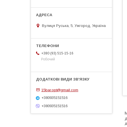
Вулиця Руська, 5, Ужгород, Україна
+380 (93) 515-15-16
Робочий
15bar.opt@gmail.com
+380935151516
+380935151516
M
д
А