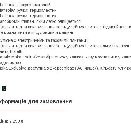
атеріал корпусу: алюміній
атеріал ручки: термопластик
атеріал ручки: термопластик
апобіжний клапан, який легко очищається
ідходить для використання на індукційних плитах з індукційною пли
е можна мити в посудомийній машині
умісна з електричними та газовими плитами;
ідходить для використання на індукційних плитах тільки і виключн
лити Bialetti;
озмір Moka Exclusive вимірюється у чашках; каву можна пити у чашк
одобається.
oka Exclusive доступна в 2-х розмірах (3/6 чашок). Кількість мл у 
нформація для замовлення
іна:
2 299 ₴