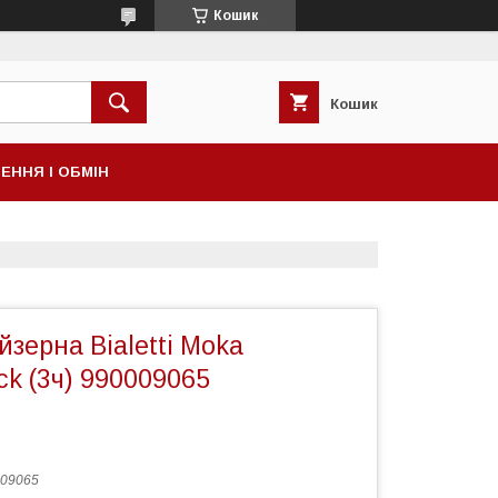
Кошик
Кошик
ЕННЯ І ОБМІН
йзерна Bialetti Moka
ck (3ч) 990009065
09065