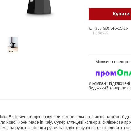
Купити
+380 (93) 515-15-16
Робочий
У компанії підключені
будь-який товар не п
oka Exclusive створювався шляхом ретельного вивчення кожної дет
ля нової ікони Made in Italy. Супер глянцеві кольори, силіконова п
лмазна ручка та форми ручки нагадують сучасність та елегантність