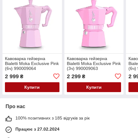
Кавоварка гейзерна
Кавоварка гейзерна
Каво
Bialetti Moka Exclusive Pink
Bialetti Moka Exclusive Pink
Bial
(6ч) 990009064
(3ч) 990009063
(6ч)
2 999
2 299
2 9
₴
₴
Купити
Купити
Про нас
100% позитивних з 185 відгуків за рік
Працює з 27.02.2024