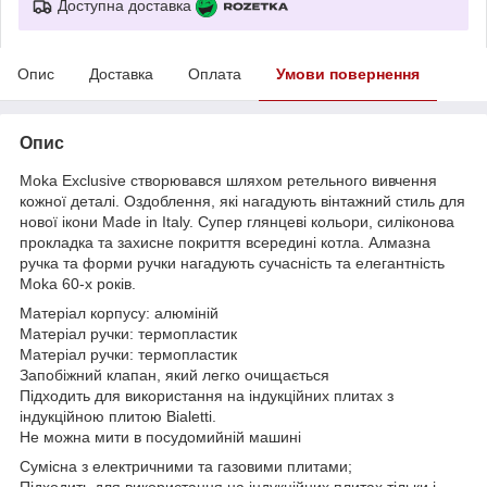
Доступна доставка
Опис
Доставка
Оплата
Умови повернення
Опис
Moka Exclusive створювався шляхом ретельного вивчення
кожної деталі. Оздоблення, які нагадують вінтажний стиль для
нової ікони Made in Italy. Супер глянцеві кольори, силіконова
прокладка та захисне покриття всередині котла. Алмазна
ручка та форми ручки нагадують сучасність та елегантність
Moka 60-х років.
Матеріал корпусу: алюміній
Матеріал ручки: термопластик
Матеріал ручки: термопластик
Запобіжний клапан, який легко очищається
Підходить для використання на індукційних плитах з
індукційною плитою Bialetti.
Не можна мити в посудомийній машині
Сумісна з електричними та газовими плитами;
Підходить для використання на індукційних плитах тільки і