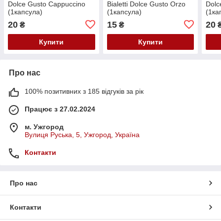
Dolce Gusto Cappuccino
Bialetti Dolce Gusto Orzo
Dolc
(1капсула)
(1капсула)
(1ка
20
15
20
₴
₴
Купити
Купити
Про нас
100% позитивних з 185 відгуків за рік
Працює з 27.02.2024
м. Ужгород
Вулиця Руська, 5, Ужгород, Україна
Контакти
Про нас
Контакти