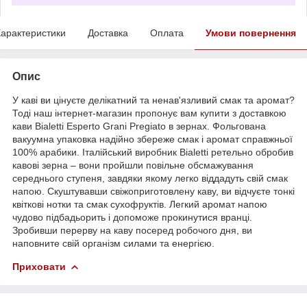
арактеристики
Доставка
Оплата
Умови повернення
Опис
У каві ви цінуєте делікатний та ненав'язливий смак та аромат?
Тоді наш інтернет-магазин пропонує вам купити з доставкою
кави Bialetti Esperto Grani Pregiato в зернах. Фольгована
вакуумна упаковка надійно збереже смак і аромат справжньої
100% арабики. Італійський виробник Bialetti ретельно обробив
кавові зерна – вони пройшли повільне обсмажування
середнього ступеня, завдяки якому легко віддадуть свій смак
напою. Скуштувавши свіжоприготовлену каву, ви відчуєте тонкі
квіткові нотки та смак сухофруктів. Легкий аромат напою
чудово підбадьорить і допоможе прокинутися вранці.
Зробивши перерву на каву посеред робочого дня, ви
наповните свій організм силами та енергією.
Приховати