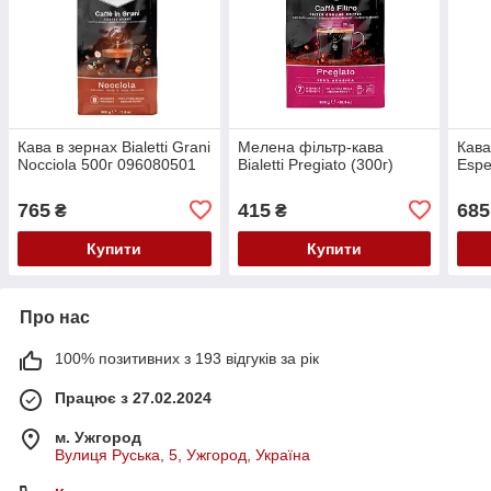
Кава в зернах Bialetti Grani
Мелена фільтр-кава
Кава
Nocciola 500г 096080501
Bialetti Pregiato (300г)
Espe
765
415
685
₴
₴
Купити
Купити
Про нас
100% позитивних з 193 відгуків за рік
Працює з 27.02.2024
м. Ужгород
Вулиця Руська, 5, Ужгород, Україна