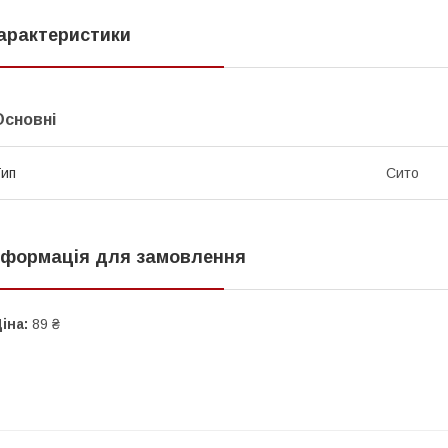
арактеристики
Основні
ип
Сито
нформація для замовлення
іна:
89 ₴