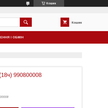
Кошик
Кошик
ЕННЯ І ОБМІН
 (18ч) 990800008
00008