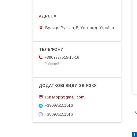
Вулиця Руська, 5, Ужгород, Україна
+380 (93) 515-15-16
Робочий
15bar.opt@gmail.com
+380935151516
+380935151516