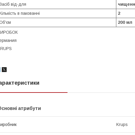
Засіб від-для
чищенн
Кількість в пакованні
2
Об'єм
200 мл
ВИРОБОК
ермания
KRUPS
арактеристики
Основні атрибути
иробник
Krups