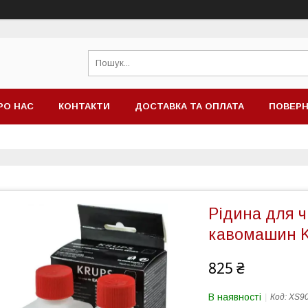
РО НАС
КОНТАКТИ
ДОСТАВКА ТА ОПЛАТА
ПОВЕРН
Рідина для 
кавомашин K
825 ₴
В наявності
Код:
XS9