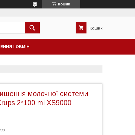
Кошик
Кошик
ЕННЯ І ОБМІН
чищення молочної системи
rups 2*100 ml XS9000
000