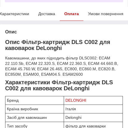
Характеристики
Доставка
Оплата
Умови повернення
Опис
Опис Фільтр-картридж DLS C002 для
кавоварок DeLonghi
Кавомашини, до яких підходить фільтр DLSC002: ECAM
22.110.Sb, ECAM 22.320.S, ECAM 22.360.S, ECAM 44.660.B,
ECAM 45.760.W, ECAM 26.465, EC800, EC860.M, EC820.B,
EC850M, ESAM00, ESAM04.5. ESAM2600
Характеристики Фільтр-картридж DLS
C002 для кавоварок DeLonghi
Бренд
DELONGHI
Країна виробник
Італія
Засіб для кавомашин
Delonghi
Тип засобу
фільтр для кавоварки