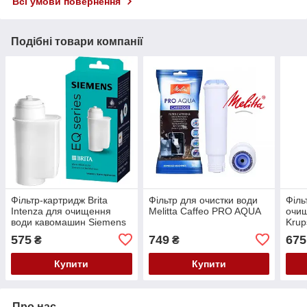
Всі умови повернення
Подібні товари компанії
Фільтр-картридж Brita
Фільтр для очистки води
Філь
Intenza для очищення
Melitta Caffeo PRO AQUA
очищ
води кавомашин Siemens
Krup
TZ70003
575
749
675
₴
₴
Купити
Купити
Про нас