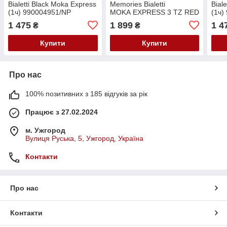
Bialetti Black Moka Express
Memories Bialetti
Bial
(1ч) 990004951/NP
MOKA EXPRESS 3 TZ RED
(1ч)
0005394
1 475
1 899
1 4
₴
₴
Купити
Купити
Про нас
100% позитивних з 185 відгуків за рік
Працює з 27.02.2024
м. Ужгород
Вулиця Руська, 5, Ужгород, Україна
Контакти
Про нас
Контакти