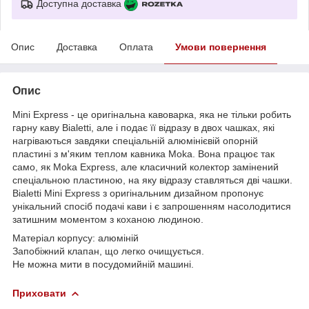
Доступна доставка
Опис
Доставка
Оплата
Умови повернення
Опис
Mini Express - це оригінальна кавоварка, яка не тільки робить
гарну каву Bialetti, але і подає її відразу в двох чашках, які
нагріваються завдяки спеціальній алюмінієвій опорній
пластині з м'яким теплом кавника Moka. Вона працює так
само, як Moka Express, але класичний колектор замінений
спеціальною пластиною, на яку відразу ставляться дві чашки.
Bialetti Mini Express з оригінальним дизайном пропонує
унікальний спосіб подачі кави і є запрошенням насолодитися
затишним моментом з коханою людиною.
Матеріал корпусу: алюміній
Запобіжний клапан, що легко очищується.
Не можна мити в посудомийній машині.
Приховати