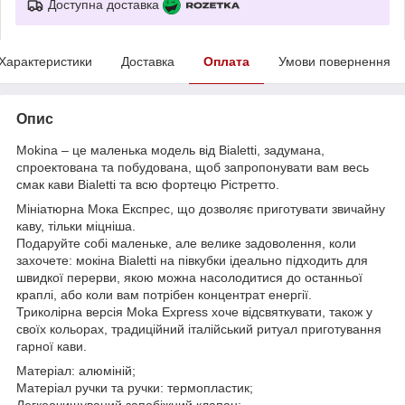
Доступна доставка
Характеристики
Доставка
Оплата
Умови повернення
Опис
Mokina – це маленька модель від Bialetti, задумана,
спроектована та побудована, щоб запропонувати вам весь
смак кави Bialetti та всю фортецю Рістретто.
Мініатюрна Мока Експрес, що дозволяє приготувати звичайну
каву, тільки міцніша.
Подаруйте собі маленьке, але велике задоволення, коли
захочете: мокіна Bialetti на півкубки ідеально підходить для
швидкої перерви, якою можна насолодитися до останньої
краплі, або коли вам потрібен концентрат енергії.
Триколірна версія Moka Express хоче відсвяткувати, також у
своїх кольорах, традиційний італійський ритуал приготування
гарної кави.
Матеріал: алюміній;
Матеріал ручки та ручки: термопластик;
Легкоочищуваний запобіжний клапан;