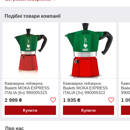
Подібні товари компанії
Кавоварка гейзерна
Кавоварка гейзерна
Каво
Bialetti MOKA EXPRESS
Bialetti MOKA EXPRESS
Bial
ITALIA (6ч) 990005323
ITALIA (3ч) 990005322
990
2 999
1 935
1 0
₴
₴
Купити
Купити
Про нас