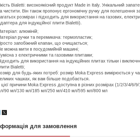
кість Bialetti: високоякісний продукт Made in Italy. Унікальний зап
а чистити. Він також пропонує ергономічну ручку для полегшення з
агатьох розмірах і підходить для використання на газових, електр
даптера для індукційної плити Bialetti).
атеріал: алюміній;
атеріал ручки та перемикача: термопластик;
росто запобіжний клапан, що очищається;
е можна мити в посудомийній машині;
умісна з електричними та газовими плитами;
ідходить для використання на індукційних плитах тільки і виключн
лити Bialetti;
озмір для будь-яких потреб: розмір Moka Express вимірюється у ча
еликих чашках, як вам більше подобається.
 цієї причини Moka Express доступна в різних розмірах (1/2/3/4/6/9/
л/90 мл/130 мл/185 мл/250 мл/410 мл/595 мл/800 мл
нформація для замовлення