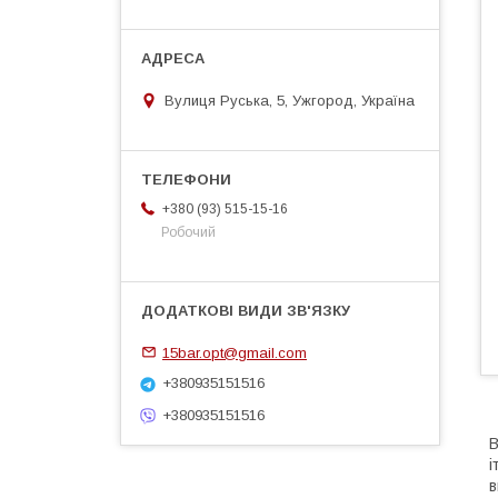
Вулиця Руська, 5, Ужгород, Україна
+380 (93) 515-15-16
Робочий
15bar.opt@gmail.com
+380935151516
+380935151516
B
і
в