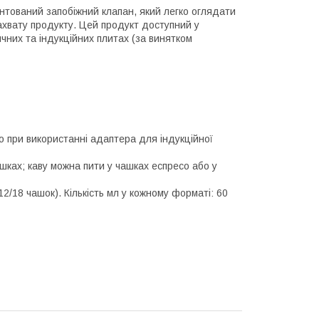
атентований запобіжний клапан, який легко оглядати
ахвату продукту. Цей продукт доступний у
ичних та індукційних плитах (за винятком
о при використанні адаптера для індукційної
шках; каву можна пити у чашках еспресо або у
12/18 чашок). Кількість мл у кожному форматі: 60