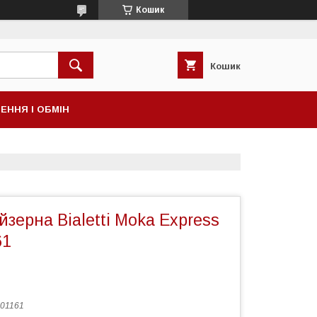
Кошик
Кошик
ЕННЯ І ОБМІН
йзерна Bialetti Moka Express
61
01161