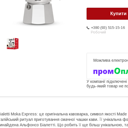
Купити
+380 (93) 515-15-16
Робочий
У компанії підключені
будь-який товар не п
ialetti Moka Express: це оригінальна кавоварка, символ якості Made 
талійський ритуал приготування смачної чашки кави. Її унікальна ф
инайдена Альфонсо Біалетті. Що робить її ще більш унікальною, т