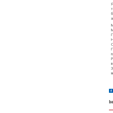
Я
т
б
а
М
М
П
Н
С
П
п
Р
в
З
м
І