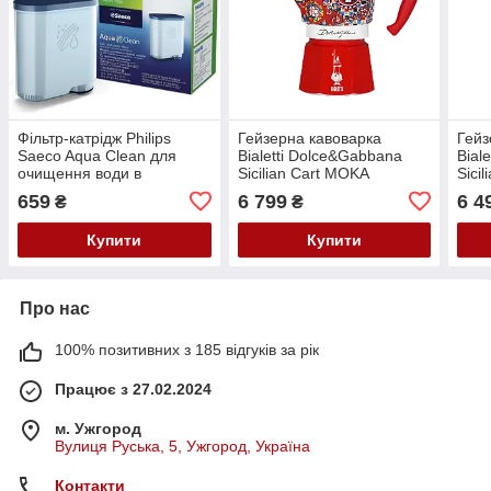
Фільтр-катрідж Philips
Гейзерна кавоварка
Гейз
Saeco Aqua Clean для
Bialetti Dolce&Gabbana
Bial
очищення води в
Sicilian Cart MOKA
Sici
кавомашинах (CA6903/10)
EXPRESS 6 CUPS D&G
IND
659
6 799
6 4
₴
₴
0005329
000
Купити
Купити
Про нас
100% позитивних з 185 відгуків за рік
Працює з 27.02.2024
м. Ужгород
Вулиця Руська, 5, Ужгород, Україна
Контакти