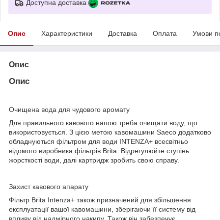
Доступна доставка
Опис
Характеристики
Доставка
Оплата
Умови п
Опис
Опис
Очищена вода для чудового аромату
Для правильного кавового напою треба очищати воду, що
використовується. З цією метою кавомашини Saeco додатково
обладнуються фільтром для води INTENZA+ всесвітньо
відомого виробника фільтрів Brita. Відрегулюйте ступінь
жорсткості води, далі картридж зробить свою справу.
Захист кавового апарату
Фільтр Brita Intenza+ також призначений для збільшення
експлуатації вашої кавомашини, зберігаючи її систему від
впливу від надмірного накипу. Також він забезпечує