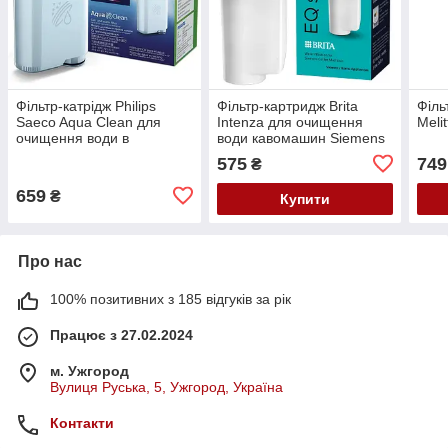
Фільтр-катрідж Philips
Фільтр-картридж Brita
Філь
Saeco Aqua Clean для
Intenza для очищення
Meli
очищення води в
води кавомашин Siemens
кавомашинах (CA6903/10)
TZ70003
575
749
₴
659
₴
Купити
Про нас
100% позитивних з 185 відгуків за рік
Працює з 27.02.2024
м. Ужгород
Вулиця Руська, 5, Ужгород, Україна
Контакти