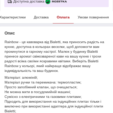
Доступна доставка
Характеристики
Доставка
Оплата
Умови повернення
Опис
Rainbow - це кавоварка від Bialetti, яка приносить радість на
кухню, доступна в кольорах веселки, щоб допомогти вам
прокинутися в гарному настрої. Малюк у будинку Bialetti
принесе аромат свіжозвареної кави на вашу кухню і трохи
радості всіма своїми яскравими квітами. Виберіть Bialetti
Rainbow у кольорі, який найкраще відображає вашу
індивідуальність та ваш будинок.
Матеріал: алюміній;
Матеріал ручки та перемикача: термопластик;
Просто запобіжний клапан, що очищається;
Не можна мити в посудомийній машині;
Сумісно з електричними та газовими плитами;
Підходить для використання на індукційних плитах тільки і
виключно при використанні адаптера для індукційної плити
Bialetti;