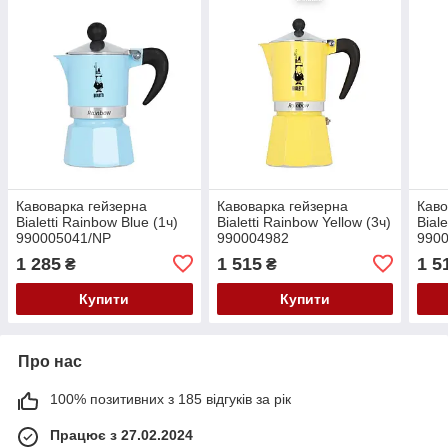
Кавоварка гейзерна
Кавоварка гейзерна
Каво
Bialetti Rainbow Blue (1ч)
Bialetti Rainbow Yellow (3ч)
Bial
990005041/NP
990004982
990
1 285
1 515
1 5
₴
₴
Купити
Купити
Про нас
100% позитивних з 185 відгуків за рік
Працює з 27.02.2024