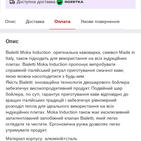
Доступна доставка
Опис
Доставка
Оплата
Умови повернення
Опис
Bialetti Moka Induction: оригінальна кавоварка, символ Made in
Italy, також підходить для використання на всіх індукційних
плитах. Bialetti Moka Induction пропонує випробувати
справжній італійський ритуал приготування смачної кави,
якою можна насолодитися з будь-ким.
Якість Bialetti: інноваційна технологія двошарового бойлера
забезпечує високопродуктивний продукт. Подвійний шар
бойлера, по суті, гарантує приготування кави відповідно до
кращих італійських традицій і забезпечує рівномірний
розподіл тепла для ідеального використання на всіх
індукційних плитах. Moka Induction також має ексклюзивний
запатентований запобіжний клапан Bialetti, який легко
оглядати та чистити. Ергономічна ручка дозволяє легко
утримувати продукт.
Матеріал корпусу: алюміній+сталь