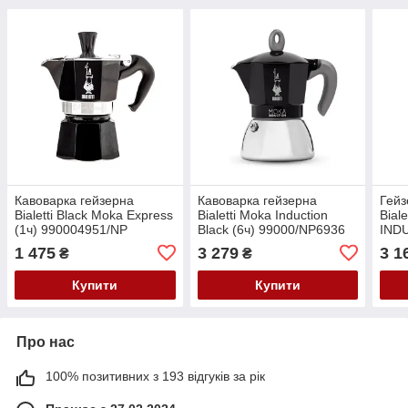
Кавоварка гейзерна
Кавоварка гейзерна
Гейз
Bialetti Black Moka Express
Bialetti Moka Induction
Bial
(1ч) 990004951/NP
Black (6ч) 99000/NP6936
IND
000
1 475
3 279
3 1
₴
₴
Купити
Купити
Про нас
100% позитивних з 193 відгуків за рік