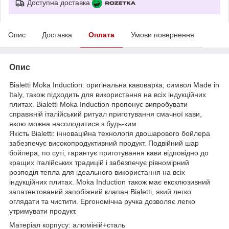
Доступна доставка
Опис
Доставка
Оплата
Умови повернення
Опис
Bialetti Moka Induction: оригінальна кавоварка, символ Made in
Italy, також підходить для використання на всіх індукційних
плитах. Bialetti Moka Induction пропонує випробувати
справжній італійський ритуал приготування смачної кави,
якою можна насолодитися з будь-ким.
Якість Bialetti: інноваційна технологія двошарового бойлера
забезпечує високопродуктивний продукт. Подвійний шар
бойлера, по суті, гарантує приготування кави відповідно до
кращих італійських традицій і забезпечує рівномірний
розподіл тепла для ідеального використання на всіх
індукційних плитах. Moka Induction також має ексклюзивний
запатентований запобіжний клапан Bialetti, який легко
оглядати та чистити. Ергономічна ручка дозволяє легко
утримувати продукт.
Матеріал корпусу: алюміній+сталь