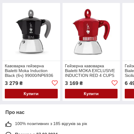
Кавоварка гейзерна
Гейзерна кавоварка
Гейз
Bialetti Moka Induction
Bialetti MOKA EXCLUSIVE
Bial
Black (6ч) 99000/NP6936
INDUCTION RED 4 CUPS
Sici
0009070
IND
3 279
3 169
6 4
₴
₴
000
Купити
Купити
Про нас
100% позитивних з 185 відгуків за рік