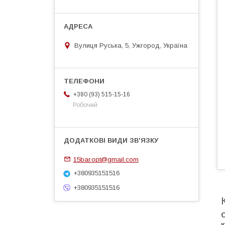
Вулиця Руська, 5, Ужгород, Україна
+380 (93) 515-15-16
Робочий
15bar.opt@gmail.com
+380935151516
+380935151516
С
к