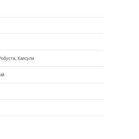
Робуста, Капсули
ий