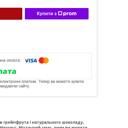
Купити з
 електронні платежі. Тепер ви можете купити
окидаючи сайту.
ки грейпфрута і натурального шоколаду,
Мексиці. Містичний смак, яким ви можете