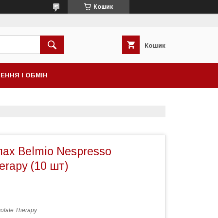
Кошик
Кошик
ЕННЯ І ОБМІН
лах Belmio Nespresso
erapy (10 шт)
olate Therapy