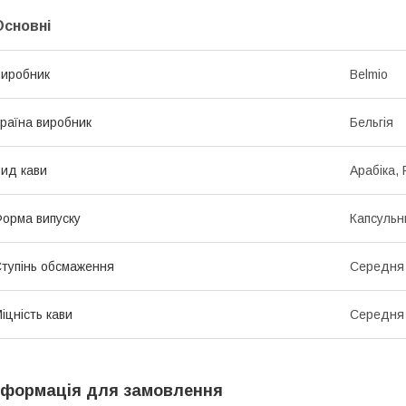
Основні
иробник
Belmio
раїна виробник
Бельгія
ид кави
Арабіка, 
орма випуску
Капсульн
тупінь обсмаження
Середня
іцність кави
Середня
нформація для замовлення