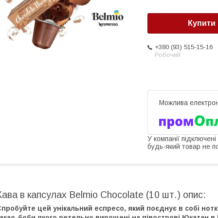
Купити
+380 (93) 515-15-16
Робочий
У компанії підключені
будь-який товар не п
Кава в капсулах Belmio Chocolate (10 шт.) опис:
пробуйте цей унікальний еспресо, який поєднує в собі нот
акао-боби якого ретельно вирощені на півострові Юкатан в 